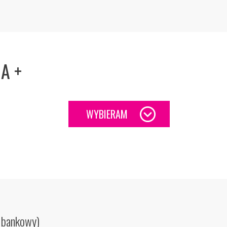
A +
WYBIERAM
!
w bankowy)